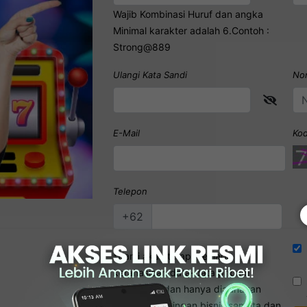
Wajib Kombinasi Huruf dan angka
Minimal karakter adalah 6.Contoh :
Strong@889
Ulangi Kata Sandi
No
E-Mail
Kod
Telepon
+62
*Kami akan tetap menjaga
kerahasiaan data-data pribadi
pelanggan dan hanya digunakan
untuk kepentingan bisnis semata dan