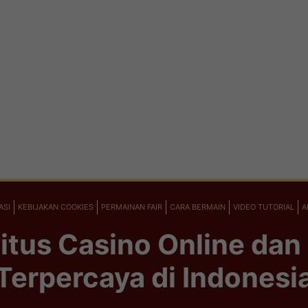
ASI
KEBIJAKAN COOKIES
PERMAINAN FAIR
CARA BERMAIN
VIDEO TUTORIAL
A
Situs Casino Online dan 
Terpercaya di Indonesi