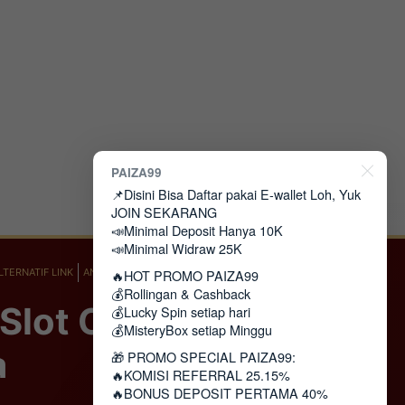
PAIZA99
📌Disini Bisa Daftar pakai E-wallet Loh, Yuk
JOIN SEKARANG
📣Minimal Deposit Hanya 10K
📣Minimal Widraw 25K
LTERNATIF LINK
ANTI BLOKIR
🔥HOT PROMO PAIZA99
💰Rollingan & Cashback
Slot Online
💰Lucky Spin setiap hari
💰MisteryBox setiap Minggu
a
🎁 PROMO SPECIAL PAIZA99:
🔥KOMISI REFERRAL 25.15%
🔥BONUS DEPOSIT PERTAMA 40%