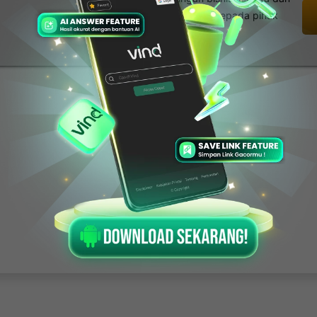
tidak akan diberikan kepada pihak
ketiga sekalipun.