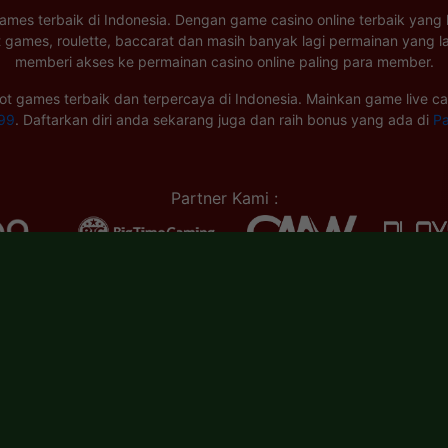
Games terbaik di Indonesia. Dengan game casino online terbaik ya
lot games, roulette, baccarat dan masih banyak lagi permainan yang la
memberi akses ke permainan casino online paling para member.
lot games terbaik dan terpercaya di Indonesia. Mainkan game live ca
99
. Daftarkan diri anda sekarang juga dan raih bonus yang ada di
P
Partner Kami :