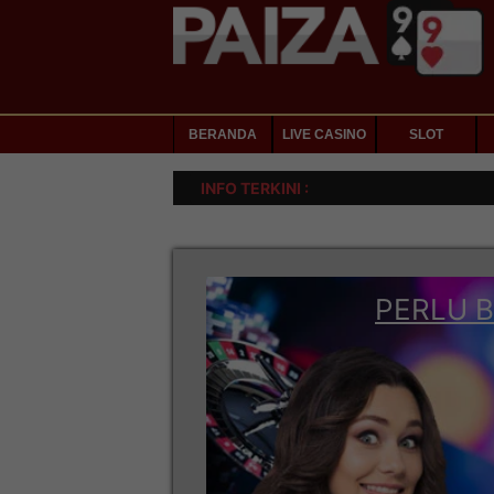
BERANDA
LIVE CASINO
SLOT
INFO TERKINI :
PERLU 