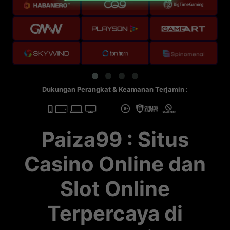
Dukungan Perangkat & Keamanan Terjamin :
Paiza99 : Situs
Casino Online dan
Slot Online
Terpercaya di