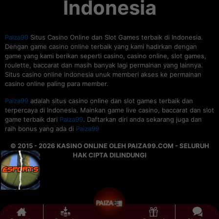
Indonesia
Paiza99
Situs Casino Online dan Slot Games terbaik di Indonesia.
Dengan game casino online terbaik yang kami hadirkan dengan
game yang kami berikan seperti casino, casino online, slot games,
roulette, baccarat dan masih banyak lagi permainan yang lainnya.
Situs casino online indonesia unuk memberi akses ke permainan
casino online paling para member.
Paiza99
adalah situs casino online dan slot games terbaik dan
terpercaya di Indonesia. Mainkan game live casino, baccarat dan slot
game terbaik dari
Paiza99
. Daftarkan diri anda sekarang juga dan
raih bonus yang ada di
Paiza99
© 2015 - 2026 KASINO ONLINE OLEH PAIZA99.COM - SELURUH
HAK CIPTA DILINDUNGI