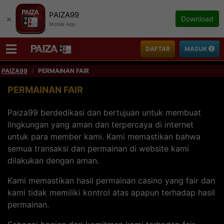
PAIZA99
×
Download
Mobile App
DAFTAR
MASUK
PAIZA99
PERMAINAN FAIR
PERMAINAN FAIR
Paiza99 berdedikasi dan bertujuan untuk membuat
lingkungan yang aman dan terpercaya di internet
untuk para member kami. Kami memastikan bahwa
semua transaksi dan permainan di website kami
dilakukan dengan aman.
Kami memastikan hasil permainan casino yang fair dan
kami tidak memiliki kontrol atas apapun terhadap hasil
permainan.