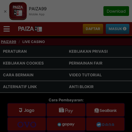
PAIZA99
×
Download
Mobile App
DAFTAR
MASUK
PAIZA99
LIVE CASINO
PERATURAN
KEBIJAKAN PRIVASI
KEBIJAKAN COOKIES
PERMAINAN FAIR
CARA BERMAIN
VIDEO TUTORIAL
ALTERNATIF LINK
ANTI BLOKIR
Cara Pembayaran: