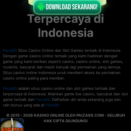
Slot Online
Terpercaya di
Indonesia
Paiza99
Situs Casino Online dan Slot Games terbaik di Indonesia.
Dengan game casino online terbaik yang kami hadirkan dengan
game yang kami berikan seperti casino, casino online, slot games,
roulette, baccarat dan masih banyak lagi permainan yang lainnya.
Situs casino online indonesia unuk memberi akses ke permainan
casino online paling para member.
Paiza99
adalah situs casino online dan slot games terbaik dan
terpercaya di Indonesia. Mainkan game live casino, baccarat dan slot
game terbaik dari
Paiza99
. Daftarkan diri anda sekarang juga dan
raih bonus yang ada di
Paiza99
© 2015 - 2026 KASINO ONLINE OLEH PAIZA99.COM - SELURUH
HAK CIPTA DILINDUNGI