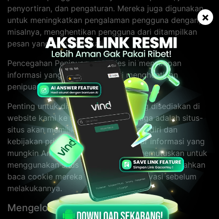
penyortiran, dan pengaturan. Mereka juga digunakan
×
untuk meningkatkan pengalaman pengguna dengan,
misalnya, menghentikan pengguna dari ditampilkan
pesan yang sama dua kali.
Pencegahan Penipuan - cookies ini menyimpan
informasi yang membantu kami menghentikan
penipuan di Website kami.
Penting untuk diingat bahwa link yang disediakan di
website kami ke situs web pihak ketiga adalah situs-
situs akan memiliki cookie mereka sendiri dan
kebijakan privasi yang akan mengatur informasi yang
mungkin Anda kirimkan. Jika Anda memutuskan untuk
menggunakan situs web pihak ketiga terkait, silahkan
baca cookie mereka dan kebijakan privasi sebelum
melakukannya.
Mengelola Cookie