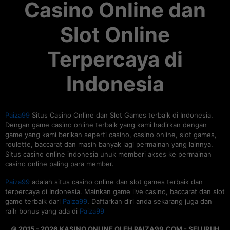
Casino Online dan
Slot Online
Terpercaya di
Indonesia
Paiza99
Situs Casino Online dan Slot Games terbaik di Indonesia.
Dengan game casino online terbaik yang kami hadirkan dengan
game yang kami berikan seperti casino, casino online, slot games,
roulette, baccarat dan masih banyak lagi permainan yang lainnya.
Situs casino online indonesia unuk memberi akses ke permainan
casino online paling para member.
Paiza99
adalah situs casino online dan slot games terbaik dan
terpercaya di Indonesia. Mainkan game live casino, baccarat dan slot
game terbaik dari
Paiza99
. Daftarkan diri anda sekarang juga dan
raih bonus yang ada di
Paiza99
© 2015 - 2026 KASINO ONLINE OLEH PAIZA99.COM - SELURUH