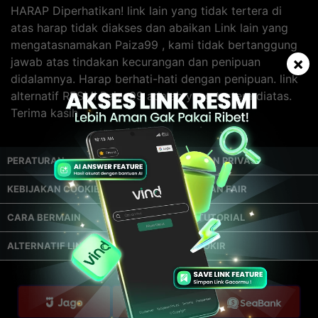
HARAP Diperhatikan! link lain yang tidak tertera di
atas harap tidak diakses dan abaikan Link lain yang
mengatasnamakan Paiza99 , kami tidak bertanggung
×
jawab atas tindakan kecurangan dan penipuan
didalamnya. Harap berhati-hati dengan penipuan. link
alternatif RESMI Paiza99 adalah yang tertera diatas.
Terima kasih
PERATURAN
KEBIJAKAN PRIVASI
KEBIJAKAN COOKIES
PERMAINAN FAIR
CARA BERMAIN
VIDEO TUTORIAL
ALTERNATIF LINK
ANTI BLOKIR
Cara Pembayaran: