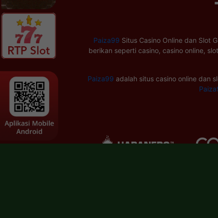
Paiza99
Situs Casino Online dan Slot 
berikan seperti casino, casino online, s
Paiza99
adalah situs casino online dan s
Paiza